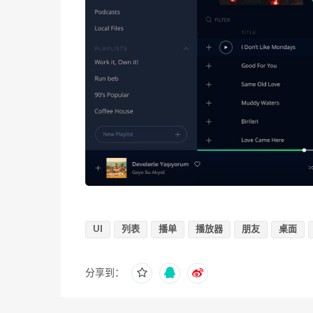
UI
列表
播单
播放器
朋友
桌面
分享到：