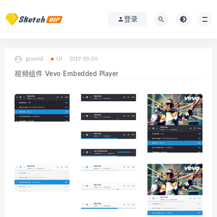
登录
graymii
UI
2019-05-26
视频组件 Vevo Embedded Player