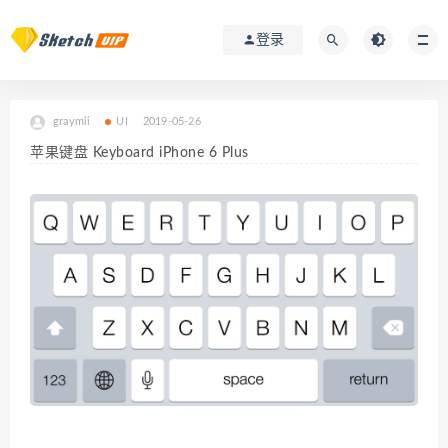
登录
graymii
UI
2019-05-26
苹果键盘 Keyboard iPhone 6 Plus