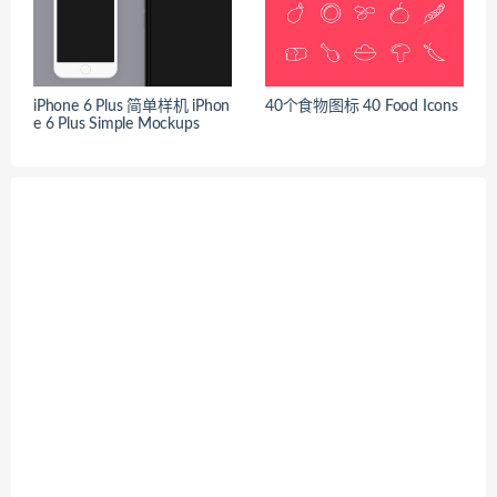
iPhone 6 Plus 简单样机 iPhon
40个食物图标 40 Food Icons
e 6 Plus Simple Mockups