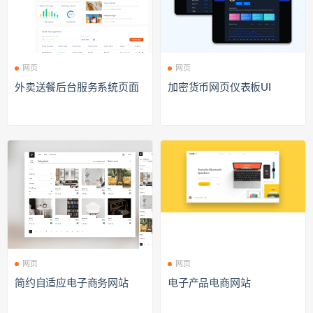
网页
网页
外卖送餐后台服务系统页面
加密货币网页仪表板UI
网页
网页
简约自适应电子商务网站
电子产品电商网站