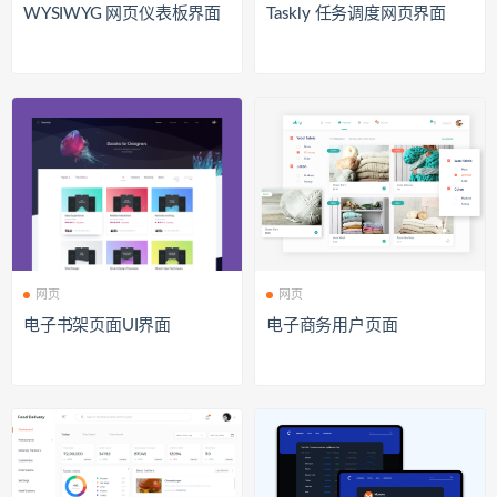
WYSIWYG 网页仪表板界面
Taskly 任务调度网页界面
网页
网页
电子书架页面UI界面
电子商务用户页面